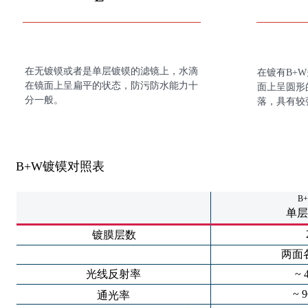
在无镀镆或者是单层镀镆的滤镜上，水滴
在镀有B+
在镜面上呈扁平的状态，防污防水能力十
面上呈圆形
分一般。
落，具有较
B+W镀镆对照表
B
单层
镀膜层数
两面
光线反射率
~ 
~ 
通光率